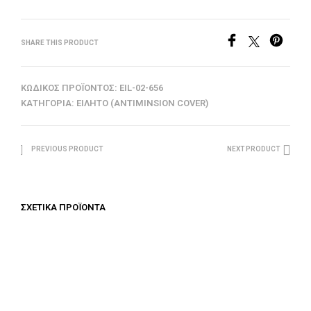
SHARE THIS PRODUCT
ΚΩΔΙΚΌΣ ΠΡΟΪΌΝΤΟΣ:
EIL-02-656
ΚΑΤΗΓΟΡΊΑ:
ΕΙΛΗΤΌ (ANTIMINSION COVER)
PREVIOUS PRODUCT
NEXT PRODUCT
ΣΧΕΤΙΚΆ ΠΡΟΪΌΝΤΑ
€
150.00
€
350.00
ΠΡΟΣΘΉΚΗ ΣΤΟ ΚΑΛΆΘΙ
ΠΡΟΣΘΉΚΗ ΣΤΟ ΚΑΛΆΘΙ