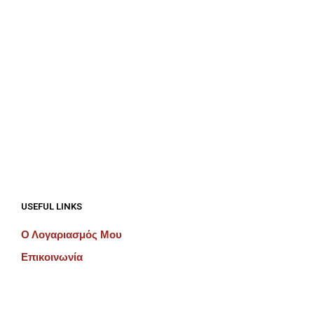
€
350.00
€
350.00
ΠΡΟΣΘΉΚΗ ΣΤΟ ΚΑΛΆΘΙ
ΠΡΟΣΘΉΚΗ ΣΤΟ ΚΑΛΆΘΙ
USEFUL LINKS
Ο Λογαριασμός Μου
Επικοινωνία