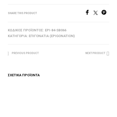
SHARE THIS PRODUCT
ΚΩΔΙΚΌΣ ΠΡΟΪΌΝΤΟΣ:
EPI-84-SB066
ΚΑΤΗΓΟΡΊΑ:
ΕΠΙΓΟΝΆΤΙΑ (EPIGONATION)
PREVIOUS PRODUCT
NEXT PRODUCT
ΣΧΕΤΙΚΆ ΠΡΟΪΌΝΤΑ
€
312.50
ΠΡΟΣΘΉΚΗ ΣΤΟ ΚΑΛΆΘΙ
€
100.00