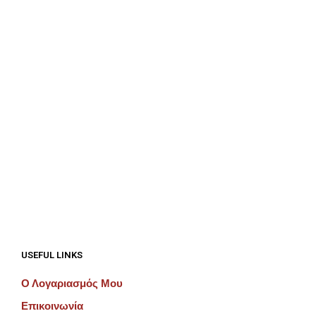
ΠΡΟΣΘΉΚΗ ΣΤΟ ΚΑΛΆΘΙ
€
312.50
ΠΡΟΣΘΉΚΗ ΣΤΟ ΚΑΛΆΘΙ
€
100.00
ΠΡΟΣΘΉΚΗ ΣΤΟ ΚΑΛΆΘΙ
USEFUL LINKS
Ο Λογαριασμός Μου
Επικοινωνία