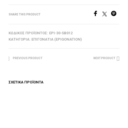
SHARE THIS PRODUCT
ΚΩΔΙΚΌΣ ΠΡΟΪΌΝΤΟΣ:
EPI-30-SB012
ΚΑΤΗΓΟΡΊΑ:
ΕΠΙΓΟΝΆΤΙΑ (EPIGONATION)
PREVIOUS PRODUCT
NEXT PRODUCT
ΣΧΕΤΙΚΆ ΠΡΟΪΌΝΤΑ
€
312.50
ΠΡΟΣΘΉΚΗ ΣΤΟ ΚΑΛΆΘΙ
€
100.00