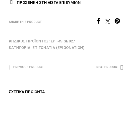
ΠΡΟΣΘΉΚΗ ΣΤΗ ΛΊΣΤΑ ΕΠΙΘΥΜΙΏΝ
SHARE THIS PRODUCT
ΚΩΔΙΚΌΣ ΠΡΟΪΌΝΤΟΣ:
EPI-45-SB027
ΚΑΤΗΓΟΡΊΑ:
ΕΠΙΓΟΝΆΤΙΑ (EPIGONATION)
PREVIOUS PRODUCT
NEXT PRODUCT
ΣΧΕΤΙΚΆ ΠΡΟΪΌΝΤΑ
€
312.50
€
312.50
ΠΡΟΣΘΉΚΗ ΣΤΟ ΚΑΛΆΘΙ
ΠΡΟΣΘΉΚΗ ΣΤΟ ΚΑΛΆΘΙ