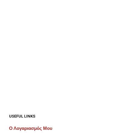
€
312.50
ΠΡΟΣΘΉΚΗ ΣΤΟ ΚΑΛΆΘΙ
€
100.00
ΠΡΟΣΘΉΚΗ ΣΤΟ ΚΑΛΆΘΙ
USEFUL LINKS
Ο Λογαριασμός Μου