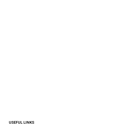
€
100.00
ΔΙΑΒΆΣΤΕ ΠΕΡΙΣΣΌΤΕΡΑ
ΠΡΟΣΘΉΚΗ ΣΤΟ ΚΑΛΆΘΙ
€
312.50
€
312.50
ΠΡΟΣΘΉΚΗ ΣΤΟ ΚΑΛΆΘΙ
ΠΡΟΣΘΉΚΗ ΣΤΟ ΚΑΛΆΘΙ
USEFUL LINKS