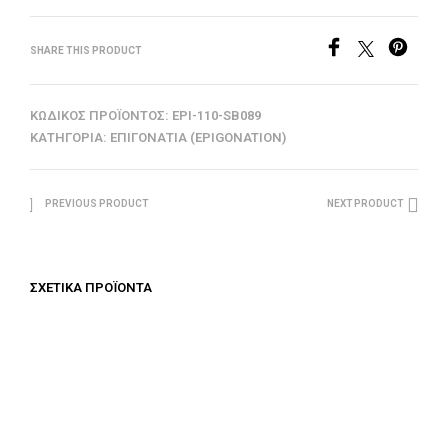
SHARE THIS PRODUCT
ΚΩΔΙΚΌΣ ΠΡΟΪΌΝΤΟΣ:
EPI-110-SB089
ΚΑΤΗΓΟΡΊΑ:
ΕΠΙΓΟΝΆΤΙΑ (EPIGONATION)
PREVIOUS PRODUCT
NEXT PRODUCT
ΣΧΕΤΙΚΆ ΠΡΟΪΌΝΤΑ
€
312.50