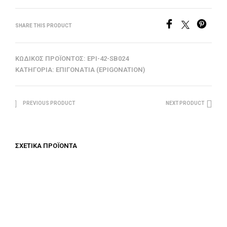
SHARE THIS PRODUCT
ΚΩΔΙΚΌΣ ΠΡΟΪΌΝΤΟΣ:
EPI-42-SB024
ΚΑΤΗΓΟΡΊΑ:
ΕΠΙΓΟΝΆΤΙΑ (EPIGONATION)
PREVIOUS PRODUCT
NEXT PRODUCT
ΣΧΕΤΙΚΆ ΠΡΟΪΌΝΤΑ
€
312.50
€
100.00