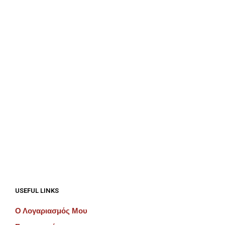
ΠΡΟΣΘΉΚΗ ΣΤΟ ΚΑΛΆΘΙ
ΠΡΟΣΘΉΚΗ ΣΤΟ ΚΑΛΆΘΙ
€
312.50
ΠΡΟΣΘΉΚΗ ΣΤΟ ΚΑΛΆΘΙ
€
100.00
ΠΡΟΣΘΉΚΗ ΣΤΟ ΚΑΛΆΘΙ
USEFUL LINKS
Ο Λογαριασμός Μου