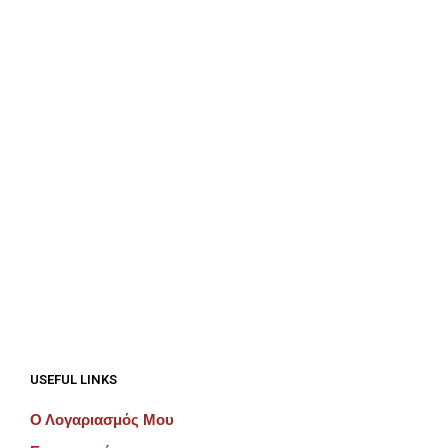
ΠΡΟΣΘΉΚΗ ΣΤΟ ΚΑΛΆΘΙ
€
312.50
ΠΡΟΣΘΉΚΗ ΣΤΟ ΚΑΛΆΘΙ
€
100.00
ΠΡΟΣΘΉΚΗ ΣΤΟ ΚΑΛΆΘΙ
USEFUL LINKS
Ο Λογαριασμός Μου