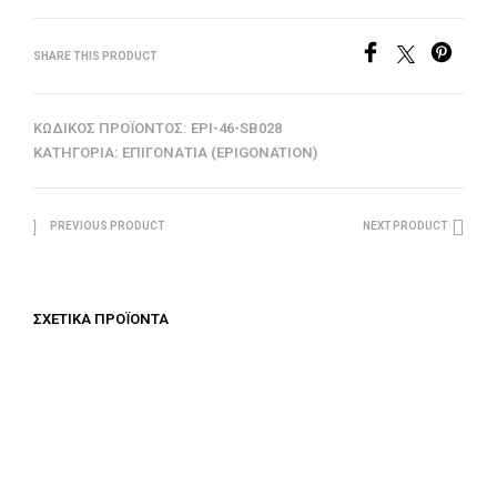
SHARE THIS PRODUCT
ΚΩΔΙΚΌΣ ΠΡΟΪΌΝΤΟΣ:
EPI-46-SB028
ΚΑΤΗΓΟΡΊΑ:
ΕΠΙΓΟΝΆΤΙΑ (EPIGONATION)
PREVIOUS PRODUCT
NEXT PRODUCT
ΣΧΕΤΙΚΆ ΠΡΟΪΌΝΤΑ
€
312.50
ΠΡΟΣΘΉΚΗ ΣΤΟ ΚΑΛΆΘΙ
€
312.50