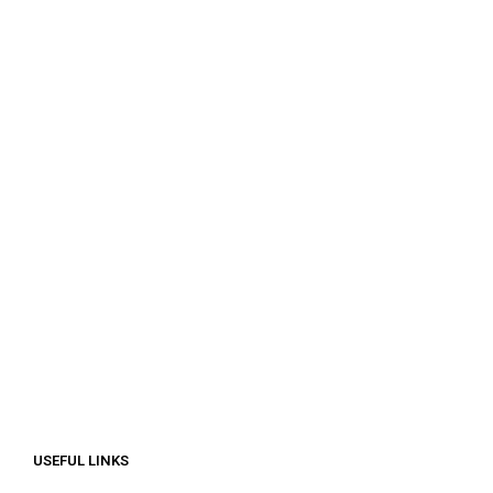
ΠΡΟΣΘΉΚΗ ΣΤΟ ΚΑΛΆΘΙ
€
100.00
ΠΡΟΣΘΉΚΗ ΣΤΟ ΚΑΛΆΘΙ
€
100.00
€
312.50
ΠΡΟΣΘΉΚΗ ΣΤΟ ΚΑΛΆΘΙ
ΔΙΑΒΆΣΤΕ ΠΕΡΙΣΣΌΤΕΡΑ
USEFUL LINKS