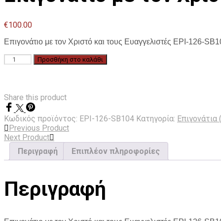
€
100.00
Επιγονάτιο με τον Χριστό και τους Ευαγγελιστές EPI-126-SB
Επιγονάτιο
Προσθήκη στο καλάθι
με
τον
Χριστό
και
Share this product
τους
Ευαγγελιστές
Κωδικός προϊόντος:
EPI-126-SB104
Κατηγορία:
Επιγονάτια (
EPI-
Previous Product
126-
Next Product
SB104
Περιγραφή
Επιπλέον πληροφορίες
ποσότητα
Περιγραφή