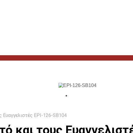
υς Ευαγγελιστές EPI-126-SB104
στό και τους Ευαγγελισ