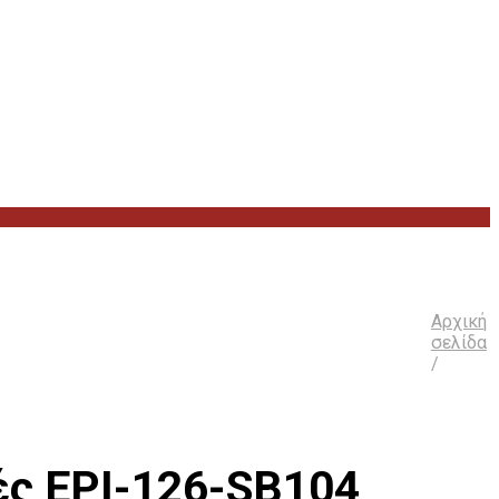
Αρχική
σελίδα
/
τές EPI-126-SB104