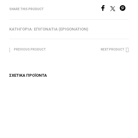
SHARE THIS PRODUCT
ΚΑΤΗΓΟΡΊΑ:
ΕΠΙΓΟΝΆΤΙΑ (EPIGONATION)
PREVIOUS PRODUCT
NEXT PRODUCT
ΣΧΕΤΙΚΆ ΠΡΟΪΌΝΤΑ
€
312.50
ΠΡΟΣΘΉΚΗ ΣΤΟ ΚΑΛΆΘΙ
€
100.00
ΠΡΟΣΘΉΚΗ ΣΤΟ ΚΑΛΆΘΙ