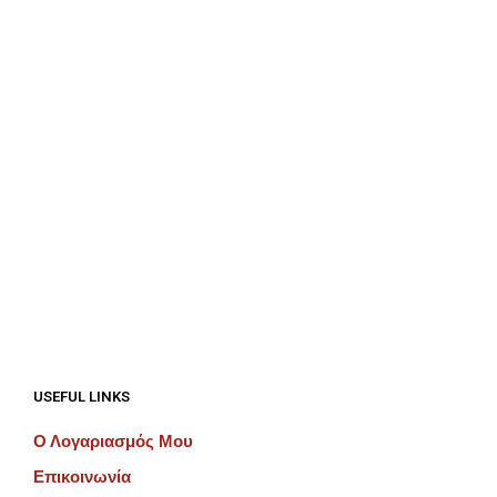
€
100.00
ΠΡΟΣΘΉΚΗ ΣΤΟ ΚΑΛΆΘΙ
€
100.00
ΠΡΟΣΘΉΚΗ ΣΤΟ ΚΑΛΆΘΙ
USEFUL LINKS
Ο Λογαριασμός Μου
Επικοινωνία