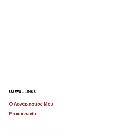
€
687.50
€
687.50
ΠΡΟΣΘΉΚΗ ΣΤΟ ΚΑΛΆΘΙ
ΠΡΟΣΘΉΚΗ ΣΤΟ ΚΑΛΆΘΙ
USEFUL LINKS
Ο Λογαριασμός Μου
Επικοινωνία