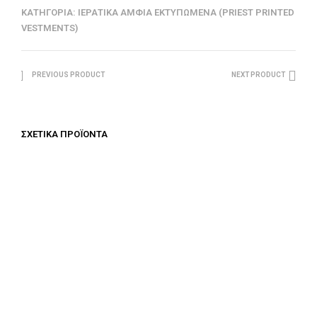
ΚΑΤΗΓΟΡΊΑ:
ΙΕΡΑΤΙΚΆ ΆΜΦΙΑ ΕΚΤΥΠΩΜΈΝΑ (PRIEST PRINTED
VESTMENTS)
PREVIOUS PRODUCT
NEXT PRODUCT
ΣΧΕΤΙΚΆ ΠΡΟΪΌΝΤΑ
€
687.50
€
687.50
ΠΡΟΣΘΉΚΗ ΣΤΟ ΚΑΛΆΘΙ
ΠΡΟΣΘΉΚΗ ΣΤΟ ΚΑΛΆΘΙ