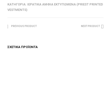
ΚΑΤΗΓΟΡΊΑ:
ΙΕΡΑΤΙΚΆ ΆΜΦΙΑ ΕΚΤΥΠΩΜΈΝΑ (PRIEST PRINTED
VESTMENTS)
PREVIOUS PRODUCT
NEXT PRODUCT
ΣΧΕΤΙΚΆ ΠΡΟΪΌΝΤΑ
€
687.50
€
687.50
ΠΡΟΣΘΉΚΗ ΣΤΟ ΚΑΛΆΘΙ
ΠΡΟΣΘΉΚΗ ΣΤΟ ΚΑΛΆΘΙ