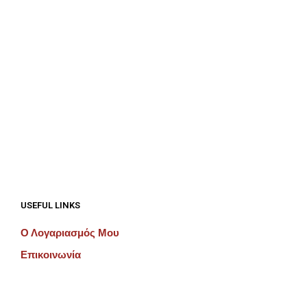
€
687.50
€
687.50
ΠΡΟΣΘΉΚΗ ΣΤΟ ΚΑΛΆΘΙ
ΠΡΟΣΘΉΚΗ ΣΤΟ ΚΑΛΆΘΙ
USEFUL LINKS
Ο Λογαριασμός Μου
Επικοινωνία