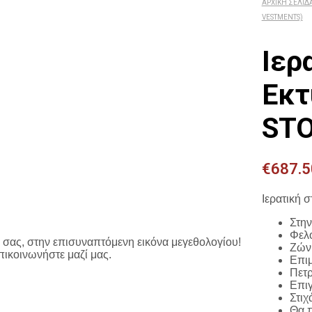
ΑΡΧΙΚΉ ΣΕΛΊΔ
VESTMENTS)
Ιερ
Εκτ
STO
€
687.5
Ιερατική 
Στην
Φελ
σας, στην επισυναπτόμενη εικόνα μεγεθολογίου!
Ζών
πικοινωνήστε μαζί μας.
Επι
Πετρ
Επιγ
Στιχ
Θα 