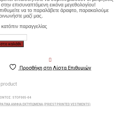
 στην επισυναπτόμενη εικόνα μεγεθολογίου!
πιθυμείτε να το παραλάβετε άραφτο, παρακαλούμε
οινωνήστε μαζί μας.
 κατόπιν παραγγελίας
στο καλάθι
νη
Προσθήκη στη Λίστα Επιθυμιών
 product
ΪΌΝΤΟΣ:
STOF005-04
ΕΡΑΤΙΚΆ ΆΜΦΙΑ ΕΚΤΥΠΩΜΈΝΑ (PRIEST PRINTED VESTMENTS)