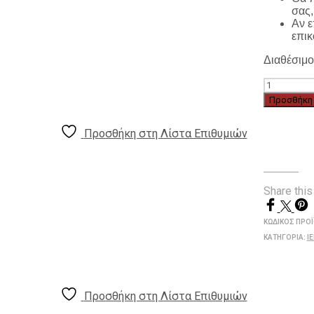
σας,
Αν ε
επικ
Διαθέσιμο
Ιερατική
Στολή
Προσθήκη 
Με
Εκτυπωμέ
Προσθήκη στη Λίστα Επιθυμιών
Στόφα
STOF005-
04
ποσότητα
Share this
ΚΩΔΙΚΌΣ ΠΡΟ
ΚΑΤΗΓΟΡΊΑ:
Ι
Προσθήκη στη Λίστα Επιθυμιών