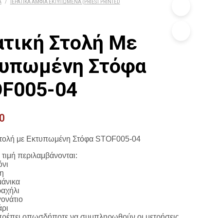
Α
/
ΙΕΡΑΤΙΚΆ ΆΜΦΙΑ ΕΚΤΥΠΩΜΈΝΑ (PRIEST PRINTED
ατική Στολή Με
υπωμένη Στόφα
F005-04
0
στολή με Εκτυπωμένη Στόφα STOF005-04
 τιμή περιλαμβάνονται:
όνι
η
μάνικα
αχήλι
ονάτιο
άρι
πρέπει οπωσδήποτε να συμπληρωθούν οι μετρήσεις