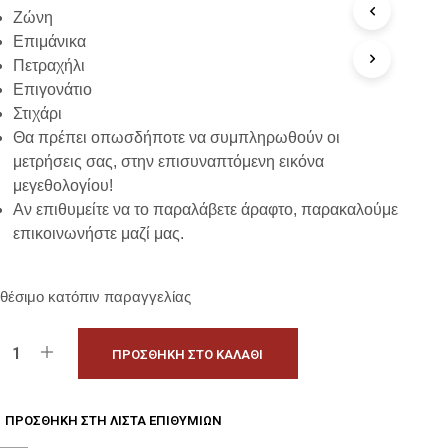
Ϊ
Ζώνη
Ό
Επιμάνικα
Ν
Σ
Πετραχήλι
Τ
Επιγονάτιο
Ο
Στιχάρι
Κ
Θα πρέπει οπωσδήποτε να συμπληρωθούν οι
Α
Λ
μετρήσεις σας, στην επισυναπτόμενη εικόνα
Ά
μεγεθολογίου!
Θ
Αν επιθυμείτε να το παραλάβετε άραφτο, παρακαλούμε
Ι
επικοινωνήστε μαζί μας.
Σ
Α
Σ
.
θέσιμο κατόπιν παραγγελίας
ΠΡΟΣΘΉΚΗ ΣΤΟ ΚΑΛΆΘΙ
ΠΡΟΣΘΉΚΗ ΣΤΗ ΛΊΣΤΑ ΕΠΙΘΥΜΙΏΝ