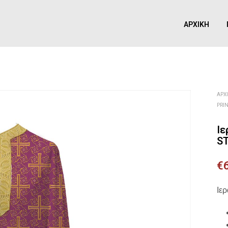
ΑΡΧΙΚΉ
ΑΡΧ
PRI
Ιε
S
€
Ιε