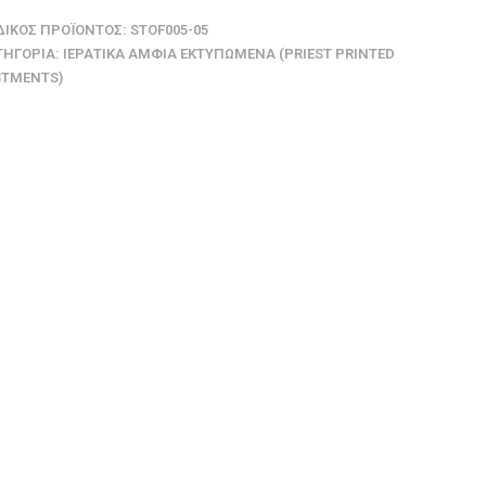
ΔΙΚΌΣ ΠΡΟΪΌΝΤΟΣ:
STOF005-05
ΤΗΓΟΡΊΑ:
ΙΕΡΑΤΙΚΆ ΆΜΦΙΑ ΕΚΤΥΠΩΜΈΝΑ (PRIEST PRINTED
STMENTS)