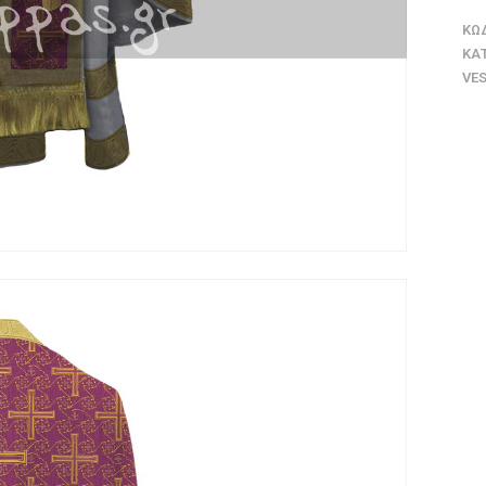
ΚΩ
ΚΑ
VE