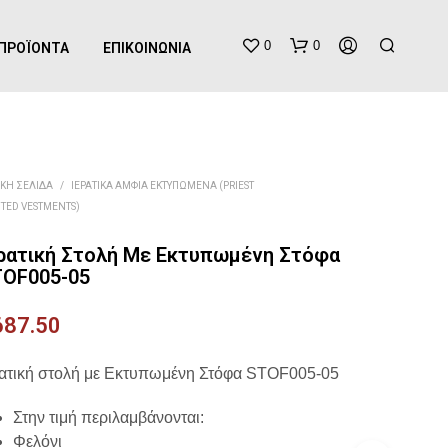
0
0
ΠΡΟΪΌΝΤΑ
ΕΠΙΚΟΙΝΩΝΊΑ
ΙΚΉ ΣΕΛΊΔΑ
/
ΙΕΡΑΤΙΚΆ ΆΜΦΙΑ ΕΚΤΥΠΩΜΈΝΑ (PRIEST
NTED VESTMENTS)
ρατική Στολή Με Εκτυπωμένη Στόφα
TOF005-05
Κ
Α
687.50
Ν
Έ
Ν
ρατική στολή με Εκτυπωμένη Στόφα STOF005-05
Α
Π
Στην τιμή περιλαμβάνονται:
Ρ
Ο
Φελόνι