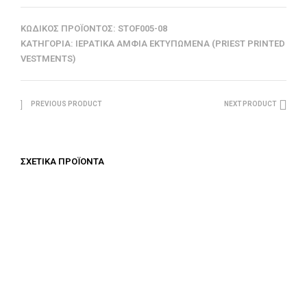
ΚΩΔΙΚΌΣ ΠΡΟΪΌΝΤΟΣ:
STOF005-08
ΚΑΤΗΓΟΡΊΑ:
ΙΕΡΑΤΙΚΆ ΆΜΦΙΑ ΕΚΤΥΠΩΜΈΝΑ (PRIEST PRINTED
VESTMENTS)
PREVIOUS PRODUCT
NEXT PRODUCT
ΣΧΕΤΙΚΆ ΠΡΟΪΌΝΤΑ
€
687.50
€
687.50
ΠΡΟΣΘΉΚΗ ΣΤΟ ΚΑΛΆΘΙ
ΠΡΟΣΘΉΚΗ ΣΤΟ ΚΑΛΆΘΙ