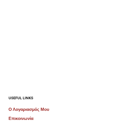
€
687.50
€
687.50
ΠΡΟΣΘΉΚΗ ΣΤΟ ΚΑΛΆΘΙ
ΠΡΟΣΘΉΚΗ ΣΤΟ ΚΑΛΆΘΙ
USEFUL LINKS
Ο Λογαριασμός Μου
Επικοινωνία