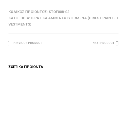
ΚΩΔΙΚΌΣ ΠΡΟΪΌΝΤΟΣ:
STOF008-02
ΚΑΤΗΓΟΡΊΑ:
ΙΕΡΑΤΙΚΆ ΆΜΦΙΑ ΕΚΤΥΠΩΜΈΝΑ (PRIEST PRINTED
VESTMENTS)
PREVIOUS PRODUCT
NEXT PRODUCT
ΣΧΕΤΙΚΆ ΠΡΟΪΌΝΤΑ
€
687.50
€
687.50
ΠΡΟΣΘΉΚΗ ΣΤΟ ΚΑΛΆΘΙ
ΠΡΟΣΘΉΚΗ ΣΤΟ ΚΑΛΆΘΙ