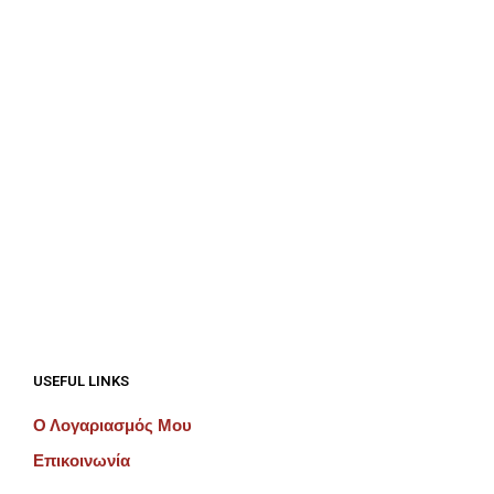
€
687.50
€
687.50
ΠΡΟΣΘΉΚΗ ΣΤΟ ΚΑΛΆΘΙ
ΠΡΟΣΘΉΚΗ ΣΤΟ ΚΑΛΆΘΙ
USEFUL LINKS
Ο Λογαριασμός Μου
Επικοινωνία