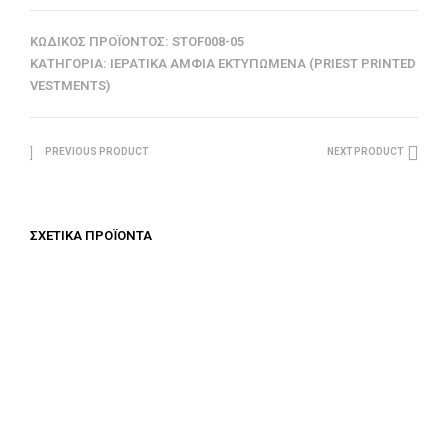
ΚΩΔΙΚΌΣ ΠΡΟΪΌΝΤΟΣ:
STOF008-05
ΚΑΤΗΓΟΡΊΑ:
ΙΕΡΑΤΙΚΆ ΆΜΦΙΑ ΕΚΤΥΠΩΜΈΝΑ (PRIEST PRINTED
VESTMENTS)
PREVIOUS PRODUCT
NEXT PRODUCT
ΣΧΕΤΙΚΆ ΠΡΟΪΌΝΤΑ
€
687.50
€
687.50
ΠΡΟΣΘΉΚΗ ΣΤΟ ΚΑΛΆΘΙ
ΠΡΟΣΘΉΚΗ ΣΤΟ ΚΑΛΆΘΙ