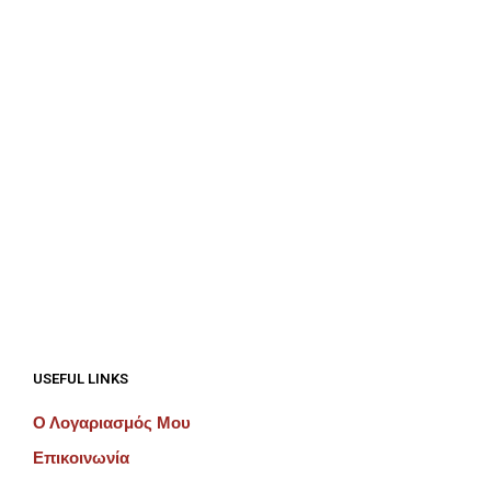
€
687.50
€
687.50
ΠΡΟΣΘΉΚΗ ΣΤΟ ΚΑΛΆΘΙ
ΠΡΟΣΘΉΚΗ ΣΤΟ ΚΑΛΆΘΙ
USEFUL LINKS
Ο Λογαριασμός Μου
Επικοινωνία