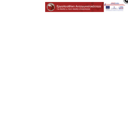
USEFUL LINKS
Ο Λογαριασμός Μου
Επικοινωνία