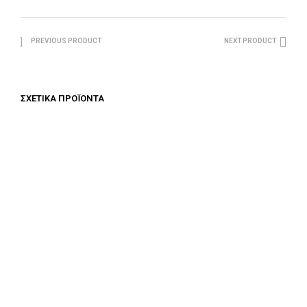
PREVIOUS PRODUCT
NEXT PRODUCT
ΣΧΕΤΙΚΆ ΠΡΟΪΌΝΤΑ
€
1,625.00
ΠΡΟΣΘΉΚΗ ΣΤΟ ΚΑΛΆΘΙ
€
1,500.00
ΠΡΟΣΘΉΚΗ ΣΤΟ ΚΑΛΆΘΙ