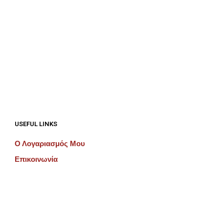
€
875.00
€
875.00
ΠΡΟΣΘΉΚΗ ΣΤΟ ΚΑΛΆΘΙ
ΠΡΟΣΘΉΚΗ ΣΤΟ ΚΑΛΆΘΙ
USEFUL LINKS
Ο Λογαριασμός Μου
Επικοινωνία