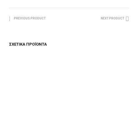
PREVIOUS PRODUCT
NEXT PRODUCT
ΣΧΕΤΙΚΆ ΠΡΟΪΌΝΤΑ
€
875.00
€
850.00
ΠΡΟΣΘΉΚΗ ΣΤΟ ΚΑΛΆΘΙ
ΠΡΟΣΘΉΚΗ ΣΤΟ ΚΑΛΆΘΙ