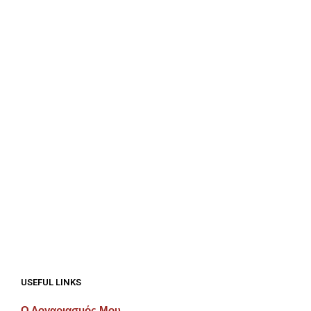
€
1,500.00
€
1,625.00
ΠΡΟΣΘΉΚΗ ΣΤΟ ΚΑΛΆΘΙ
ΠΡΟΣΘΉΚΗ ΣΤΟ ΚΑΛΆΘΙ
€
1,062.50
€
1,125.00
ΠΡΟΣΘΉΚΗ ΣΤΟ ΚΑΛΆΘΙ
ΠΡΟΣΘΉΚΗ ΣΤΟ ΚΑΛΆΘΙ
USEFUL LINKS
Ο Λογαριασμός Μου