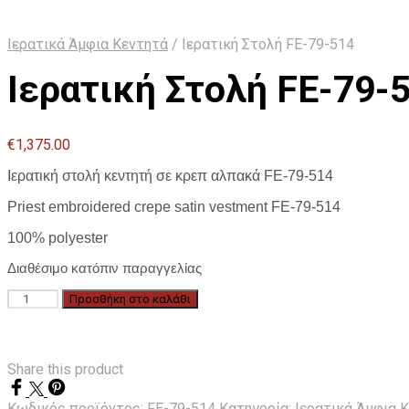
Ιερατικά Άμφια Κεντητά
/
Ιερατική Στολή FE-79-514
Ιερατική Στολή FE-79-
€
1,375.00
Ιερατική στολή κεντητή σε κρεπ αλπακά FE-79-514
Priest embroidered crepe satin vestment FE-79-514
100% polyester
Διαθέσιμο κατόπιν παραγγελίας
Ιερατική
Προσθήκη στο καλάθι
Στολή
FE-
79-
514
Share this product
ποσότητα
Κωδικός προϊόντος:
FE-79-514
Κατηγορία:
Ιερατικά Άμφια 