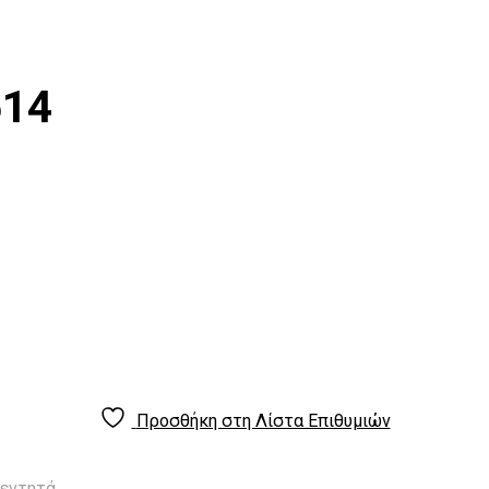
514
Προσθήκη στη Λίστα Επιθυμιών
Κεντητά