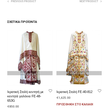
PREVIOUS PRODUCT
NEXT PRODUCT
ΣΧΕΤΙΚΆ ΠΡΟΪΌΝΤΑ
Ιερατική Στολή κεντητή με
Ιερατική Στολή FE-40-812
κεντητά γαλόνια FE-48-
€
1,625.00
653G
ΠΡΟΣΘΉΚΗ ΣΤΟ ΚΑΛΆΘΙ
€
850.00