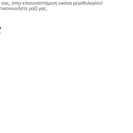
σας, στην επισυναπτόμενη εικόνα μεγεθολογίου!
πικοινωνήστε μαζί μας.
ς
Προσθήκη στη Λίστ
ροσθήκη στη Λίστα Επιθυμιών
€
1,500.00
Προσθήκη στο 
00
Προσθήκη στο καλάθι