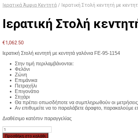
Ιερατικά Άμφια Κεντητά
/
Ιερατική Στολή κεντητή με κεντητ
Ιερατική Στολή κεντητ
€
1,062.50
Ιερατική Στολή κεντητή με κεντητά γαλόνια FE-95-1154
Στην τιμή περιλαμβάνονται:
Φελόνι
Ζώνη
Επιμάνικα
Πετραχήλι
Επιγονάτιο
Στιχάρι
Θα πρέπει οπωσδήποτε να συμπληρωθούν οι μετρήσεις 
Αν επιθυμείτε να το παραλάβετε άραφτο, παρακαλούμε ε
Διαθέσιμο κατόπιν παραγγελίας
Ιερατική
Στολή
Προσθήκη στο καλάθι