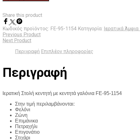
κεντητή
με
κεντητά
Share this product
γαλόνια
FE-
Κωδικός προϊόντος:
FE-95-1154
Κατηγορία:
Ιερατικά Άμφια
95-
Previous Product
1154
Next Product
ποσότητα
Περιγραφή
Επιπλέον πληροφορίες
Περιγραφή
Ιερατική Στολή κεντητή με κεντητά γαλόνια FE-95-1154
Στην τιμή περιλαμβάνονται:
Φελόνι
Ζώνη
Επιμάνικα
Πετραχήλι
Επιγονάτιο
Στιχάρι