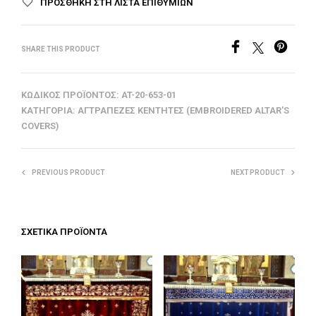
ΠΡΟΣΘΉΚΗ ΣΤΗ ΛΊΣΤΑ ΕΠΙΘΥΜΙΏΝ
SHARE THIS PRODUCT
ΚΩΔΙΚΌΣ ΠΡΟΪΌΝΤΟΣ:
AT-20-653-01
ΚΑΤΗΓΟΡΊΑ:
ΑΓΤΡΆΠΕΖΕΣ ΚΕΝΤΗΤΈΣ (EMBROIDERED ALTAR'S
COVERS)
PREVIOUS PRODUCT
NEXT PRODUCT
ΣΧΕΤΙΚΆ ΠΡΟΪΌΝΤΑ