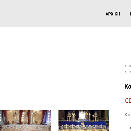
ΑΡΧΙΚΉ
ΑΡΧ
ALTA
Κά
€
Κά