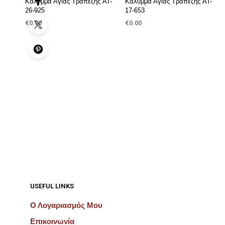
Κάλυμμα Αγίας Τραπέζης AT-
Κάλυμμα Αγίας Τραπέζης AT-
26-925
17-653
€
0.00
€
0.00
ΠΡΟΣΘΉΚΗ ΣΤΟ ΚΑΛΆΘΙ
ΠΡΟΣΘΉΚΗ ΣΤΟ ΚΑΛΆΘΙ
USEFUL LINKS
Ο Λογαριασμός Μου
Επικοινωνία