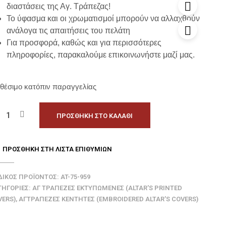
διαστάσεις της Αγ. Τράπεζας!
Το ύφασμα και οι χρωματισμοί μπορούν να αλλαχθούν
ανάλογα τις απαιτήσεις του πελάτη
Για προσφορά, καθώς και για περισσότερες
πληροφορίες, παρακαλούμε επικοινωνήστε μαζί μας.
θέσιμο κατόπιν παραγγελίας
ΠΡΟΣΘΉΚΗ ΣΤΟ ΚΑΛΆΘΙ
ΠΡΟΣΘΉΚΗ ΣΤΗ ΛΊΣΤΑ ΕΠΙΘΥΜΙΏΝ
ΔΙΚΌΣ ΠΡΟΪΌΝΤΟΣ:
AT-75-959
ΤΗΓΟΡΊΕΣ:
ΑΓ ΤΡΆΠΕΖΕΣ ΕΚΤΥΠΩΜΈΝΕΣ (ALTAR'S PRINTED
VERS)
,
ΑΓΤΡΆΠΕΖΕΣ ΚΕΝΤΗΤΈΣ (EMBROIDERED ALTAR'S COVERS)