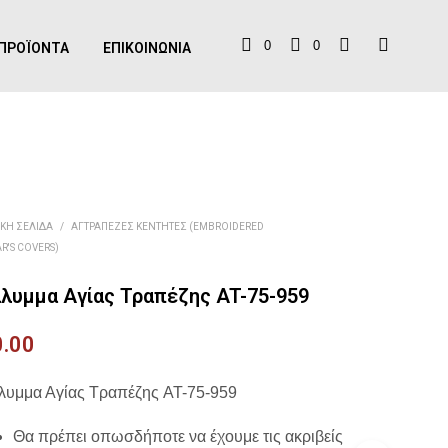
0
0
ΠΡΟΪΌΝΤΑ
ΕΠΙΚΟΙΝΩΝΊΑ
ΙΚΉ ΣΕΛΊΔΑ
/
ΑΓΤΡΆΠΕΖΕΣ ΚΕΝΤΗΤΈΣ (EMBROIDERED
R'S COVERS)
λυμμα Αγίας Τραπέζης AT-75-959
0.00
λυμμα Αγίας Τραπέζης AT-75-959
Θα πρέπει οπωσδήποτε να έχουμε τις ακριβείς