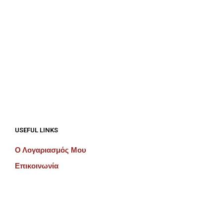
€
192.00
ΠΡΟΣΘΉΚΗ ΣΤΟ ΚΑΛΆΘΙ
€
192.00
ΠΡΟΣΘΉΚΗ ΣΤΟ ΚΑΛΆΘΙ
USEFUL LINKS
Ο Λογαριασμός Μου
Επικοινωνία