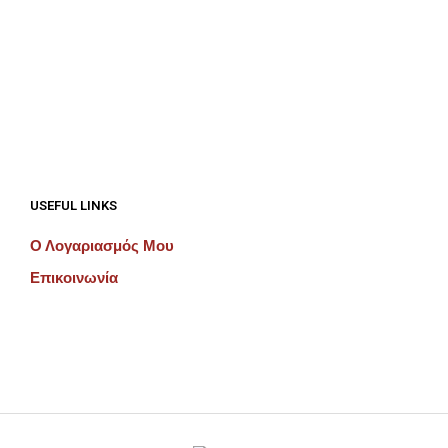
€
192.00
€
192.00
ΠΡΟΣΘΉΚΗ ΣΤΟ ΚΑΛΆΘΙ
ΠΡΟΣΘΉΚΗ ΣΤΟ ΚΑΛΆΘΙ
USEFUL LINKS
Ο Λογαριασμός Μου
Επικοινωνία