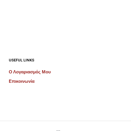
€
192.00
€
192.00
ΠΡΟΣΘΉΚΗ ΣΤΟ ΚΑΛΆΘΙ
ΠΡΟΣΘΉΚΗ ΣΤΟ ΚΑΛΆΘΙ
USEFUL LINKS
Ο Λογαριασμός Μου
Επικοινωνία