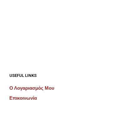
€
192.00
ΠΡΟΣΘΉΚΗ ΣΤΟ ΚΑΛΆΘΙ
€
192.00
ΠΡΟΣΘΉΚΗ ΣΤΟ ΚΑΛΆΘΙ
USEFUL LINKS
Ο Λογαριασμός Μου
Επικοινωνία