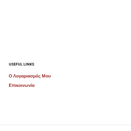
€
192.00
€
192.00
ΠΡΟΣΘΉΚΗ ΣΤΟ ΚΑΛΆΘΙ
ΠΡΟΣΘΉΚΗ ΣΤΟ ΚΑΛΆΘΙ
USEFUL LINKS
Ο Λογαριασμός Μου
Επικοινωνία