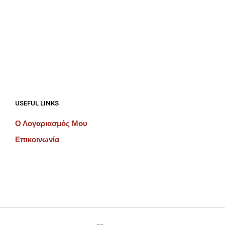
€
192.00
€
192.00
ΠΡΟΣΘΉΚΗ ΣΤΟ ΚΑΛΆΘΙ
ΠΡΟΣΘΉΚΗ ΣΤΟ ΚΑΛΆΘΙ
USEFUL LINKS
Ο Λογαριασμός Μου
Επικοινωνία