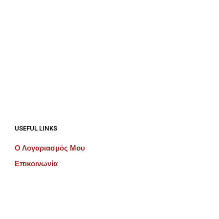
€
192.00
ΠΡΟΣΘΉΚΗ ΣΤΟ ΚΑΛΆΘΙ
€
192.00
ΠΡΟΣΘΉΚΗ ΣΤΟ ΚΑΛΆΘΙ
USEFUL LINKS
Ο Λογαριασμός Μου
Επικοινωνία