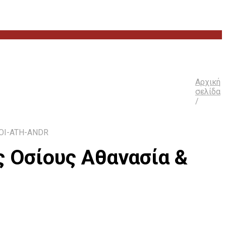
Αρχική
σελίδα
/
IOI-ATH-ANDR
 Οσίους Αθανασία &