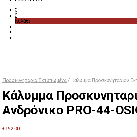
0
0
Καλάθι
Προσκυνητάρια Εκτυπωμένα
/
Κάλυμμα Προσκυνηταριού Εκτ
Κάλυμμα Προσκυνηταρι
Ανδρόνικο PRO-44-OS
€
192.00