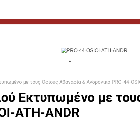
υπωμένο με τους Οσίους Αθανασία & Ανδρόνικο PRO-44-OS
ού Εκτυπωμένο με τους
IOI-ATH-ANDR