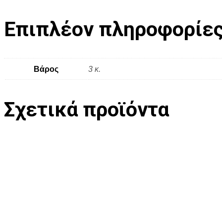
Επιπλέον πληροφορίε
Βάρος
3 κ.
Σχετικά προϊόντα
Προσθήκη στη Λίστα Επιθυμιών
Προσθ
€
192.00
€
192.00