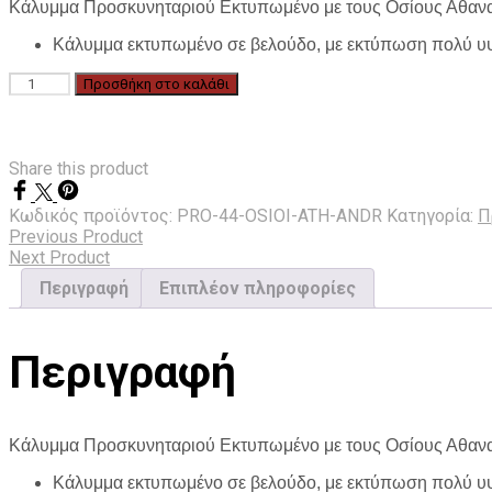
Κάλυμμα Προσκυνηταριού Εκτυπωμένο με τους Οσίους Αθα
Κάλυμμα εκτυπωμένο σε βελούδο, με εκτύπωση πολύ υψ
Κάλυμμα
Προσθήκη στο καλάθι
Προσκυνηταριού
Εκτυπωμένο
με
τους
Share this product
Οσίους
Αθανασία
Κωδικός προϊόντος:
PRO-44-OSIOI-ATH-ANDR
Κατηγορία:
Π
&
Previous Product
Ανδρόνικο
Next Product
PRO-
Περιγραφή
Επιπλέον πληροφορίες
44-
OSIOI-
ATH-
ANDR
Περιγραφή
ποσότητα
Κάλυμμα Προσκυνηταριού Εκτυπωμένο με τους Οσίους Αθα
Κάλυμμα εκτυπωμένο σε βελούδο, με εκτύπωση πολύ υψ