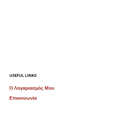
€
192.00
ΠΡΟΣΘΉΚΗ ΣΤΟ ΚΑΛΆΘΙ
€
192.00
ΠΡΟΣΘΉΚΗ ΣΤΟ ΚΑΛΆΘΙ
USEFUL LINKS
Ο Λογαριασμός Μου
Επικοινωνία