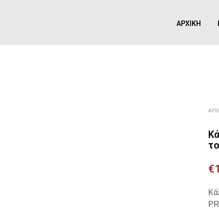
ΑΡΧΙΚΉ
ΑΡΧ
Κά
το
€
Κά
PR