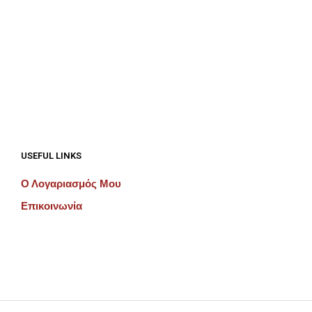
€
192.00
€
192.00
ΠΡΟΣΘΉΚΗ ΣΤΟ ΚΑΛΆΘΙ
ΠΡΟΣΘΉΚΗ ΣΤΟ ΚΑΛΆΘΙ
USEFUL LINKS
Ο Λογαριασμός Μου
Επικοινωνία