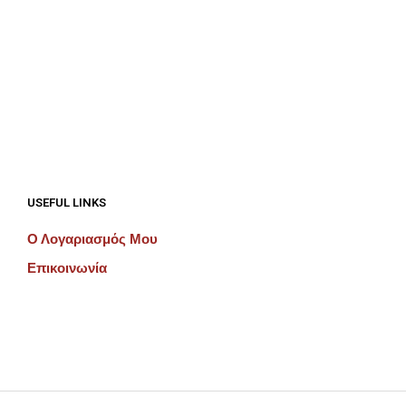
€
192.00
€
192.00
ΠΡΟΣΘΉΚΗ ΣΤΟ ΚΑΛΆΘΙ
ΠΡΟΣΘΉΚΗ ΣΤΟ ΚΑΛΆΘΙ
USEFUL LINKS
Ο Λογαριασμός Μου
Επικοινωνία