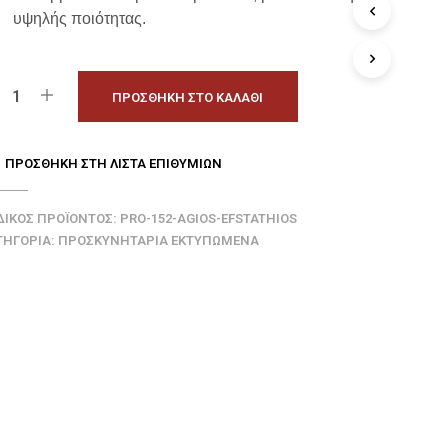
Ϊ
υψηλής ποιότητας.
Ό
Ν
Σ
Τ
ΠΡΟΣΘΉΚΗ ΣΤΟ ΚΑΛΆΘΙ
Ο
Κ
Α
Λ
ΠΡΟΣΘΉΚΗ ΣΤΗ ΛΊΣΤΑ ΕΠΙΘΥΜΙΏΝ
Ά
Θ
Ι
ΔΙΚΌΣ ΠΡΟΪΌΝΤΟΣ:
PRO-152-AGIOS-EFSTATHIOS
Σ
ΤΗΓΟΡΊΑ:
ΠΡΟΣΚΥΝΗΤΆΡΙΑ ΕΚΤΥΠΩΜΈΝΑ
Α
Σ
.