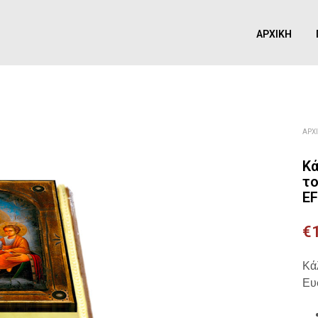
ΑΡΧΙΚΉ
ΑΡΧ
Κά
το
E
€
Κά
Ευ