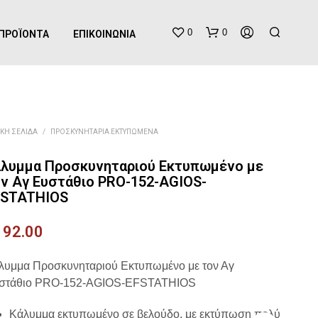
0
0
ΠΡΟΪΌΝΤΑ
ΕΠΙΚΟΙΝΩΝΊΑ
ΙΚΉ ΣΕΛΊΔΑ
/
ΠΡΟΣΚΥΝΗΤΆΡΙΑ ΕΚΤΥΠΩΜΈΝΑ
λυμμα Προσκυνηταριού Εκτυπωμένο με
ν Αγ Ευστάθιο PRO-152-AGIOS-
FSTATHIOS
Κ
Α
192.00
Ν
Έ
Ν
λυμμα Προσκυνηταριού Εκτυπωμένο με τον Αγ
Α
στάθιο PRO-152-AGIOS-EFSTATHIOS
Π
Ρ
Ο
Κάλυμμα εκτυπωμένο σε βελούδο, με εκτύπωση πολύ