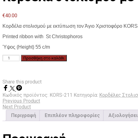
€
40.00
Κορδέλα στολισμού με εκτύπωση τον Άγιο Χριστοφόρο KORS
Printed ribbon with St Christophoros
Ύψος (Height) 55 c/m
Κορδέλα
Προσθήκη στο καλάθι
στολισμού
με
εκτύπωση
τον
Share this product
Άγιο
Χριστοφόρο
Κωδικός προϊόντος:
KORS-211
Κατηγορία:
Κορδέλες Στολι
KORS-
Previous Product
211
Next Product
ποσότητα
Περιγραφή
Επιπλέον πληροφορίες
Αξιολογήσει