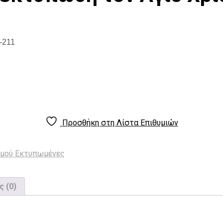
-211
Προσθήκη στη Λίστα Επιθυμιών
σμού Εκτυπωμένες
ς (0)