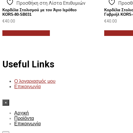
Προσθήκη στη Λίστα Επιθυμιών
Προσθ
Κορδέλα Στολισμού με τον Άγιο Ιερόθεο
Κορδέλα Στολισ
KORS-80-SB031
Γαβριήλ KORS-
€
40.00
€
40.00
Προσθήκη στο καλάθι
Προσθήκη στ
Useful Links
Ο λογαριασμός μου
Επικοινωνία
×
Αρχική
Προϊόντα
Επικοινωνία