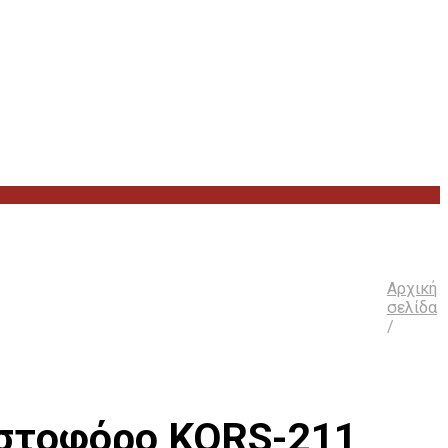
Αρχική
σελίδα
/
ιστοφόρο KORS-211