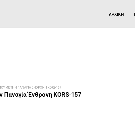
ΑΡΧΙΚΉ
ΟΎ ΜΕ ΤΗΝ ΠΑΝΑΓΊΑ ΈΝΘΡΟΝΗ KORS-157
ν Παναγία Ένθρονη KORS-157
7