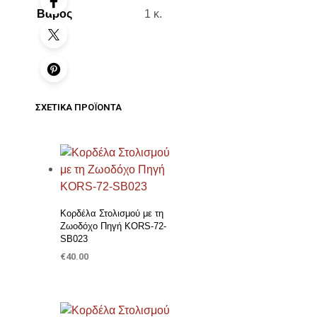
Βάρος
1 κ.
ΣΧΕΤΙΚΆ ΠΡΟΪΌΝΤΑ
Προσθήκη στη Λίστα Επιθυμιών
Κορδέλα Στολισμού με τη
Ζωοδόχο Πηγή KORS-72-
SB023
€
40.00
ΠΡΟΣΘΉΚΗ ΣΤΟ ΚΑΛΆΘΙ