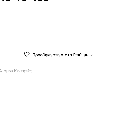
Προσθήκη στη Λίστα Επιθυμιών
λισμού Κεντητές