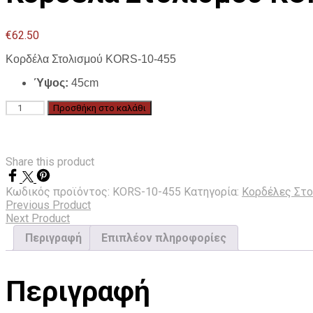
€
62.50
Κορδέλα Στολισμού KORS-10-455
Ύψος:
45cm
Κορδέλα
Προσθήκη στο καλάθι
Στολισμού
KORS-
10-
455
Share this product
ποσότητα
Κωδικός προϊόντος:
KORS-10-455
Κατηγορία:
Κορδέλες Στο
Previous Product
Next Product
Περιγραφή
Επιπλέον πληροφορίες
Περιγραφή