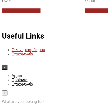
€
62.50
€
62.50
Προσθήκη στο καλάθι
Προσθήκη στ
Useful Links
Ο λογαριασμός μου
Επικοινωνία
×
Αρχική
Προϊόντα
Επικοινωνία
×
What are you looking for?