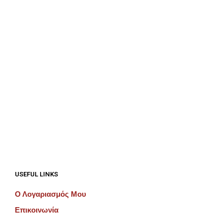
€
62.50
€
62.50
ΠΡΟΣΘΉΚΗ ΣΤΟ ΚΑΛΆΘΙ
ΠΡΟΣΘΉΚΗ ΣΤΟ ΚΑΛΆΘΙ
USEFUL LINKS
Ο Λογαριασμός Μου
Επικοινωνία