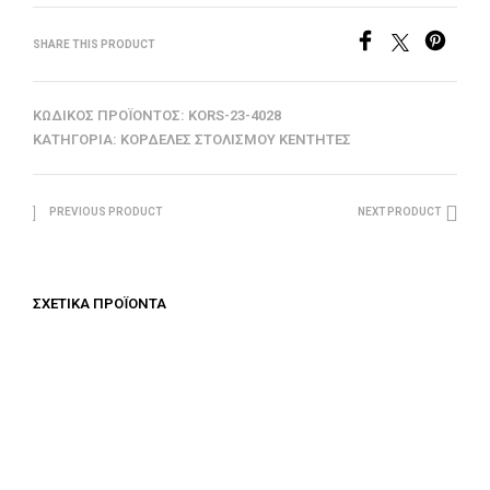
SHARE THIS PRODUCT
ΚΩΔΙΚΌΣ ΠΡΟΪΌΝΤΟΣ:
KORS-23-4028
ΚΑΤΗΓΟΡΊΑ:
ΚΟΡΔΈΛΕΣ ΣΤΟΛΙΣΜΟΎ ΚΕΝΤΗΤΈΣ
PREVIOUS PRODUCT
NEXT PRODUCT
ΣΧΕΤΙΚΆ ΠΡΟΪΌΝΤΑ
€
50.00
€
62.50
ΠΡΟΣΘΉΚΗ ΣΤΟ ΚΑΛΆΘΙ
ΠΡΟΣΘΉΚΗ ΣΤΟ ΚΑΛΆΘΙ