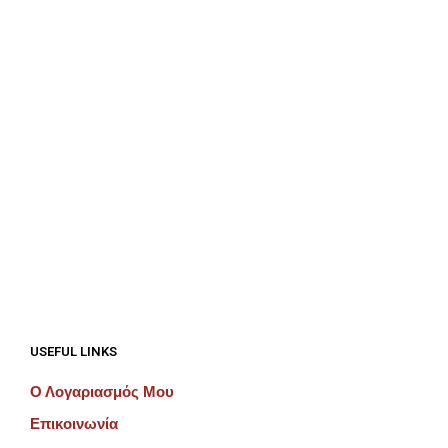
€
50.00
€
62.50
ΠΡΟΣΘΉΚΗ ΣΤΟ ΚΑΛΆΘΙ
ΠΡΟΣΘΉΚΗ ΣΤΟ ΚΑΛΆΘΙ
USEFUL LINKS
Ο Λογαριασμός Μου
Επικοινωνία