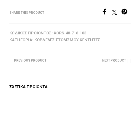
SHARE THIS PRODUCT
ΚΩΔΙΚΌΣ ΠΡΟΪΌΝΤΟΣ:
KORS-48-716-103
ΚΑΤΗΓΟΡΊΑ:
ΚΟΡΔΈΛΕΣ ΣΤΟΛΙΣΜΟΎ ΚΕΝΤΗΤΈΣ
PREVIOUS PRODUCT
NEXT PRODUCT
ΣΧΕΤΙΚΆ ΠΡΟΪΌΝΤΑ
€
62.50
€
100.00
ΠΡΟΣΘΉΚΗ ΣΤΟ ΚΑΛΆΘΙ
ΠΡΟΣΘΉΚΗ ΣΤΟ ΚΑΛΆΘΙ