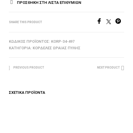
ΠΡΟΣΘΉΚΗ ΣΤΗ ΛΊΣΤΑ ΕΠΙΘΥΜΙΏΝ
SHARE THIS PRODUCT
ΚΩΔΙΚΌΣ ΠΡΟΪΌΝΤΟΣ:
KORP-34-497
ΚΑΤΗΓΟΡΊΑ:
ΚΟΡΔΈΛΕΣ ΩΡΑΊΑΣ ΠΎΛΗΣ
PREVIOUS PRODUCT
NEXT PRODUCT
ΣΧΕΤΙΚΆ ΠΡΟΪΌΝΤΑ