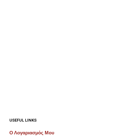
€
150.00
€
225.00
ΠΡΟΣΘΉΚΗ ΣΤΟ ΚΑΛΆΘΙ
ΠΡΟΣΘΉΚΗ ΣΤΟ ΚΑΛΆΘΙ
€
150.00
€
150.00
ΠΡΟΣΘΉΚΗ ΣΤΟ ΚΑΛΆΘΙ
ΠΡΟΣΘΉΚΗ ΣΤΟ ΚΑΛΆΘΙ
USEFUL LINKS
Ο Λογαριασμός Μου