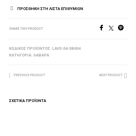
ΠΡΟΣΘΉΚΗ ΣΤΗ ΛΊΣΤΑ ΕΠΙΘΥΜΙΏΝ
SHARE THIS PRODUCT
ΚΩΔΙΚΌΣ ΠΡΟΪΌΝΤΟΣ:
LAVS-04-SB004
ΚΑΤΗΓΟΡΊΑ:
ΛΆΒΑΡΑ
PREVIOUS PRODUCT
NEXT PRODUCT
ΣΧΕΤΙΚΆ ΠΡΟΪΌΝΤΑ