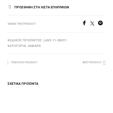
ΠΡΟΣΘΉΚΗ ΣΤΗ ΛΊΣΤΑ ΕΠΙΘΥΜΙΏΝ
SHARE THIS PRODUCT
ΚΩΔΙΚΌΣ ΠΡΟΪΌΝΤΟΣ:
LAVS-11-SB011
ΚΑΤΗΓΟΡΊΑ:
ΛΆΒΑΡΑ
PREVIOUS PRODUCT
NEXT PRODUCT
ΣΧΕΤΙΚΆ ΠΡΟΪΌΝΤΑ