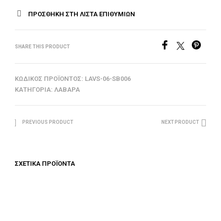
ΠΡΟΣΘΉΚΗ ΣΤΗ ΛΊΣΤΑ ΕΠΙΘΥΜΙΏΝ
SHARE THIS PRODUCT
ΚΩΔΙΚΌΣ ΠΡΟΪΌΝΤΟΣ:
LAVS-06-SB006
ΚΑΤΗΓΟΡΊΑ:
ΛΆΒΑΡΑ
PREVIOUS PRODUCT
NEXT PRODUCT
ΣΧΕΤΙΚΆ ΠΡΟΪΌΝΤΑ