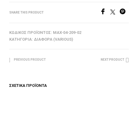
SHARE THIS PRODUCT
ΚΩΔΙΚΌΣ ΠΡΟΪΌΝΤΟΣ:
MAX-04-209-02
ΚΑΤΗΓΟΡΊΑ:
ΔΙΆΦΟΡΑ (VARIOUS)
PREVIOUS PRODUCT
NEXT PRODUCT
ΣΧΕΤΙΚΆ ΠΡΟΪΌΝΤΑ
€
150.00
€
125.00
ΠΡΟΣΘΉΚΗ ΣΤΟ ΚΑΛΆΘΙ
ΠΡΟΣΘΉΚΗ ΣΤΟ ΚΑΛΆΘΙ