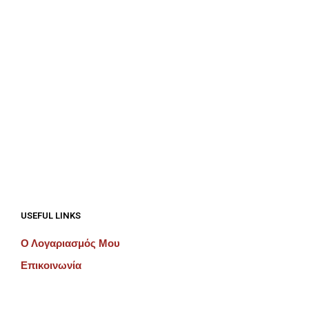
€
60.00
€
125.00
ΠΡΟΣΘΉΚΗ ΣΤΟ ΚΑΛΆΘΙ
ΠΡΟΣΘΉΚΗ ΣΤΟ ΚΑΛΆΘΙ
USEFUL LINKS
Ο Λογαριασμός Μου
Επικοινωνία